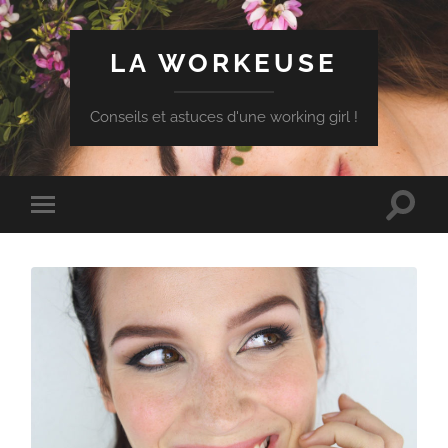
LA WORKEUSE
Conseils et astuces d'une working girl !
Toggle
Toggle
search
mobile
field
menu