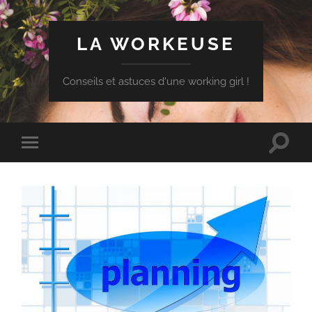
LA WORKEUSE
Conseils et astuces d'une working girl !
Toggle
Toggle
search
mobile
field
menu