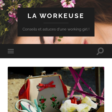
LA WORKEUSE
Conseils et astuces d'une working girl !
Toggle
Toggle
search
mobile
field
menu