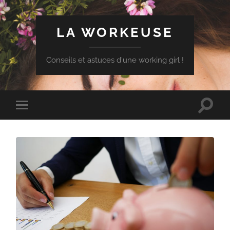
LA WORKEUSE
Conseils et astuces d'une working girl !
Toggle
Toggle
search
mobile
field
menu