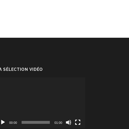
A SÉLECTION VIDÉO
cteur
déo
00:00
01:00