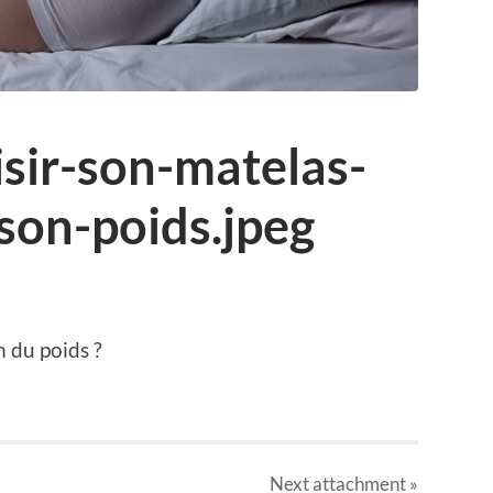
ir-son-matelas-
son-poids.jpeg
n du poids ?
Next
attachment
»