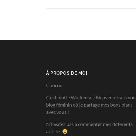
À PROPOS DE MOI
Coucou,
C’est moi le Workeuse ! Bienvenue sur mon
blog féminin où je partage mes bons plans
avec vous !
N’hésitez pas à commenter mes différents
articles