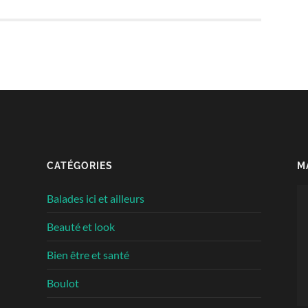
CATÉGORIES
M
Le
Balades ici et ailleurs
vi
Beauté et look
Bien être et santé
Boulot