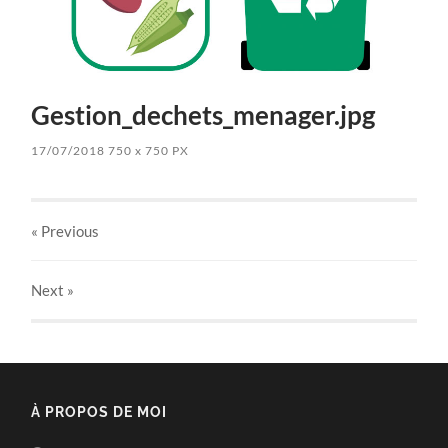
Gestion_dechets_menager.jpg
17/07/2018
750
x
750 PX
« Previous
Next
»
À PROPOS DE MOI