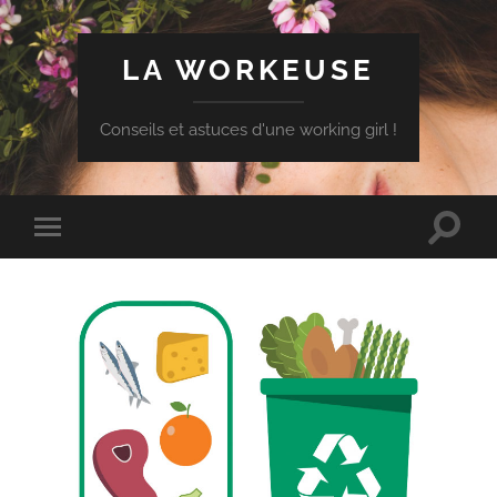
LA WORKEUSE
Conseils et astuces d'une working girl !
Toggle
Toggle
search
mobile
field
menu