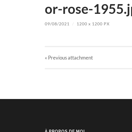
or-rose-1955.j
09/08/2021
/
1200
x
1200 PX
« Previous
attachment
À PROPOS DE MOI