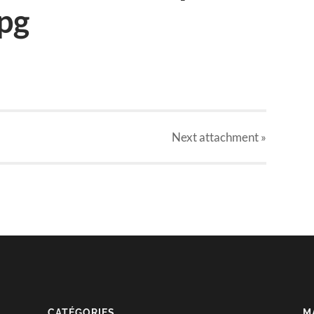
pg
Next
attachment
»
CATÉGORIES
M