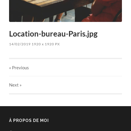
Location-bureau-Paris.jpg
14/02/2019
1920
x
1920 PX
« Previous
Next
»
À PROPOS DE MOI