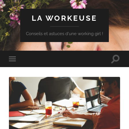
LA WORKEUSE
Conseils et astuces d'une working girl !
Toggle
Toggle
search
mobile
field
menu