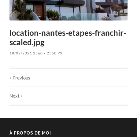
location-nantes-etapes-franchir-
scaled.jpg
18/02/2021
2560
x
2560 PX
« Previous
Next
»
À PROPOS DE MOI