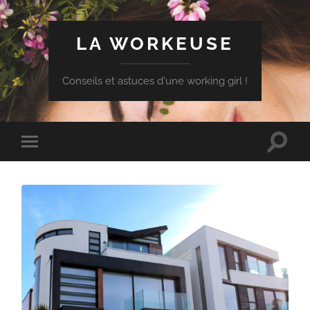
LA WORKEUSE
Conseils et astuces d'une working girl !
Toggle
Toggle
search
mobile
field
menu