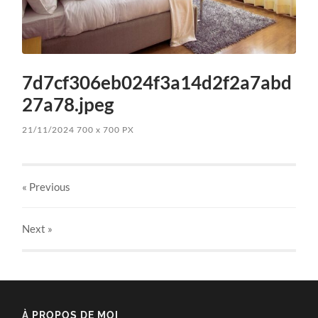
7d7cf306eb024f3a14d2f2a7abd
27a78.jpeg
21/11/2024
700
x
700 PX
« Previous
Next
»
À PROPOS DE MOI