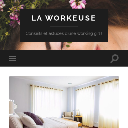
LA WORKEUSE
Conseils et astuces d'une working girl !
Toggle
Toggle
search
mobile
field
menu