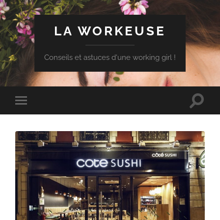
LA WORKEUSE
Conseils et astuces d'une working girl !
Toggle
Toggle
search
mobile
field
menu