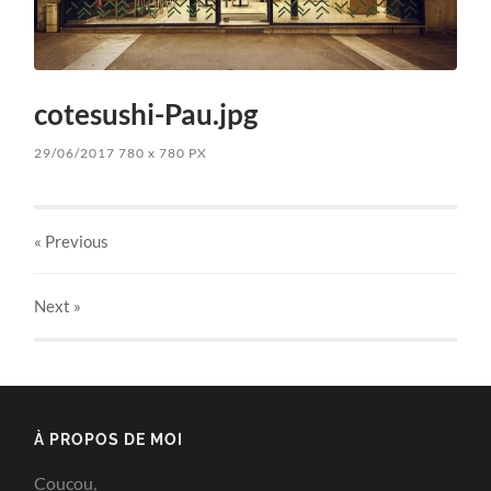
cotesushi-Pau.jpg
29/06/2017
780
x
780 PX
« Previous
Next
»
À PROPOS DE MOI
Coucou,