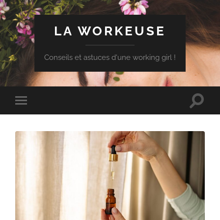
LA WORKEUSE
Conseils et astuces d'une working girl !
Toggle
Toggle
search
mobile
field
menu