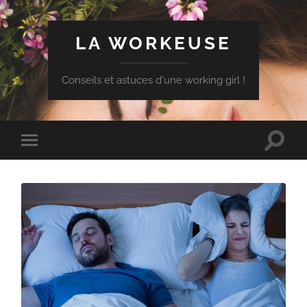
LA WORKEUSE
Conseils et astuces d'une working girl !
Toggle
Toggle
search
mobile
field
menu