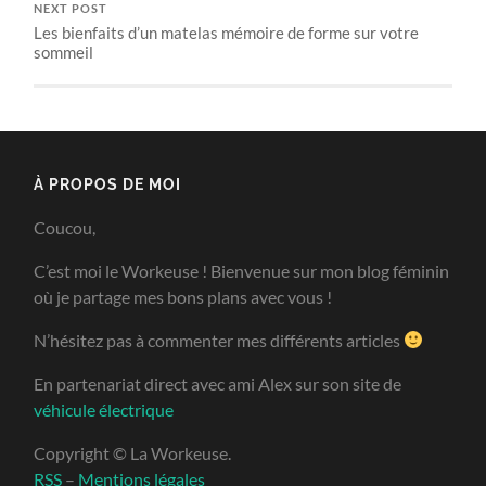
NEXT POST
Les bienfaits d’un matelas mémoire de forme sur votre
sommeil
À PROPOS DE MOI
Coucou,
C’est moi le Workeuse ! Bienvenue sur mon blog féminin
où je partage mes bons plans avec vous !
N’hésitez pas à commenter mes différents articles
En partenariat direct avec ami Alex sur son site de
véhicule électrique
Copyright © La Workeuse.
RSS
–
Mentions légales