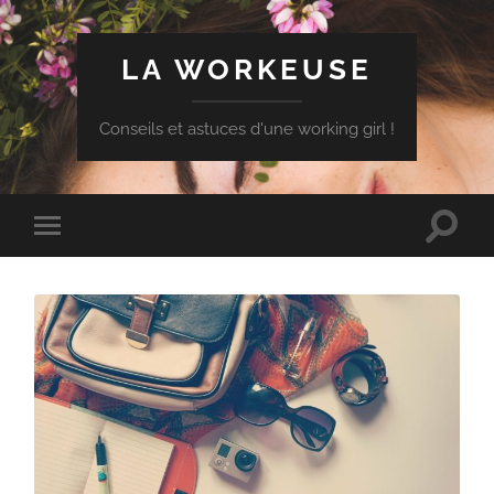
LA WORKEUSE
Conseils et astuces d'une working girl !
Toggle
Toggle
search
mobile
field
menu