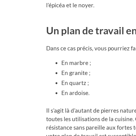
l’épicéa et le noyer.
Un plan de travail e
Dans ce cas précis, vous pourriez f
En marbre ;
En granite ;
En quartz ;
En ardoise.
Il s’agit là d’autant de pierres natur
toutes les utilisations de la cuisin
résistance sans pareille aux fortes 
votre plan de travail est suscepti