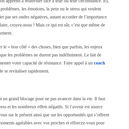
 apprend à relativiser face à telle ou telle circonstance. Ici,
rs problèmes, les émotions, la peur ou le stress qui veulent
ôler par ses ondes négatives, autant accorder de l’importance
 faire, croyez-nous ! Mais ce qui est sûr, c’est que même de
gement.
er le « bon côté » des choses, bien que parfois, les enjeux
 que les problèmes ne durent pas indéfiniment. Le fait de
nter votre capacité de résistance. Faire appel à un
coach
e se revitaliser rapidement.
 un grand blocage pour ne pas avancer dans la vie. Il faut
tress et les nombreux effets négatifs. Si l’avenir est source
ous sur le présent ainsi que sur les opportunités qui s’offrent
 moments agréables avec vos proches et efforcez-vous pour