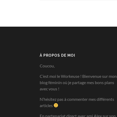
À PROPOS DE MOI
Coucou,
C’est moi le Workeuse ! Bienvenue sur mon
blog féminin où je partage mes bons plans
avec vous !
N’hésitez pas à commenter mes différents
articles
En partenariat direct avec ami Alex sur son