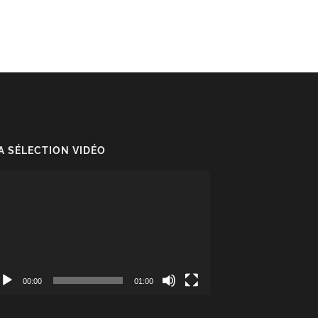
A SÉLECTION VIDÉO
cteur
déo
00:00
01:00