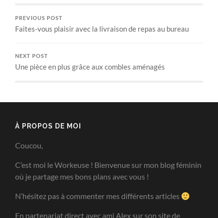
PREVIOUS POST
Faites-vous plaisir avec la livraison de repas au bureau
NEXT POST
Une pièce en plus grâce aux combles aménagés
À PROPOS DE MOI
Coucou,
C’est moi le Workeuse ! Bienvenue sur mon blog féminin
où je partage mes bons plans avec vous !
N’hésitez pas à commenter mes différents articles
En partenariat direct avec ami Alex sur son site de