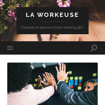
LA WORKEUSE
Conseils et astuces d'une working girl !
Toggle
Toggle
search
mobile
field
menu