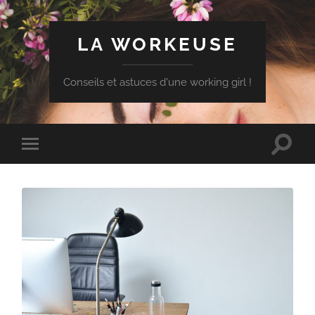
LA WORKEUSE
Conseils et astuces d'une working girl !
Toggle
Toggle
search
mobile
field
menu