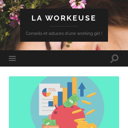
LA WORKEUSE
Conseils et astuces d'une working girl !
Toggle
Toggle
search
mobile
field
menu