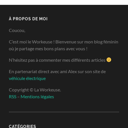
À PROPOS DE MOI
Coucou,
C’est moi le Workeuse ! Bienvenue sur mon blog féminin
où je partage mes bons plans avec vous !
N’hésitez pas à commenter mes différents articles
En partenariat direct avec ami Alex sur son site de
véhicule électrique
Copyright © La Workeuse.
RSS
–
Mentions légales
CATÉGORIES