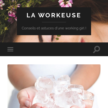
LA WORKEUSE
Conseils et astuces d'une working girl !
Toggle
Toggle
search
mobile
field
menu