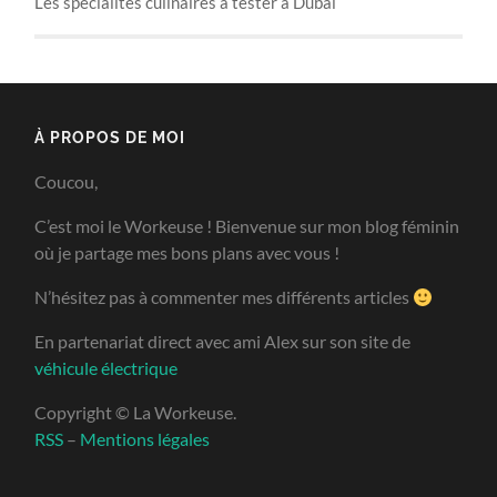
Les spécialités culinaires à tester à Dubaï
À PROPOS DE MOI
Coucou,
C’est moi le Workeuse ! Bienvenue sur mon blog féminin
où je partage mes bons plans avec vous !
N’hésitez pas à commenter mes différents articles
En partenariat direct avec ami Alex sur son site de
véhicule électrique
Copyright © La Workeuse.
RSS
–
Mentions légales