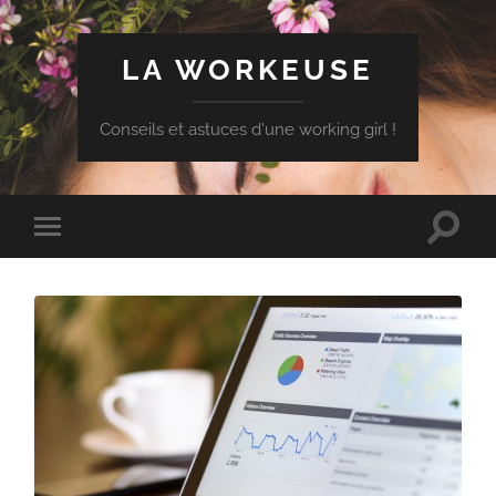
LA WORKEUSE
Conseils et astuces d'une working girl !
Toggle
Toggle
search
mobile
field
menu