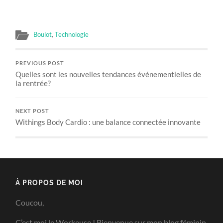
Boulot
,
Technologie
PREVIOUS POST
Quelles sont les nouvelles tendances événementielles de
la rentrée?
NEXT POST
Withings Body Cardio : une balance connectée innovante
À PROPOS DE MOI
Coucou,
C’est moi le Workeuse ! Bienvenue sur mon blog féminin