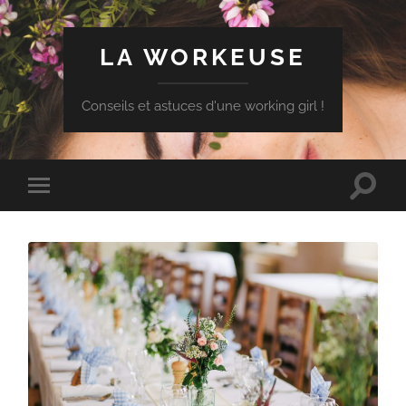
LA WORKEUSE
Conseils et astuces d'une working girl !
Toggle
Toggle
search
mobile
field
menu