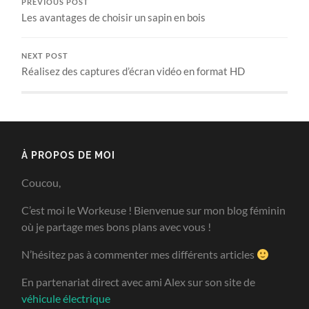
PREVIOUS POST
Les avantages de choisir un sapin en bois
NEXT POST
Réalisez des captures d’écran vidéo en format HD
À PROPOS DE MOI
Coucou,
C’est moi le Workeuse ! Bienvenue sur mon blog féminin
où je partage mes bons plans avec vous !
N’hésitez pas à commenter mes différents articles
En partenariat direct avec ami Alex sur son site de
véhicule électrique