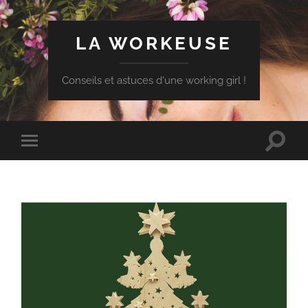
LA WORKEUSE
Conseils et astuces d'une working girl !
Toggle
Toggle
search
mobile
field
menu