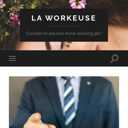
LA WORKEUSE
Conseils et astuces d'une working girl !
Toggle
Toggle
search
mobile
field
menu