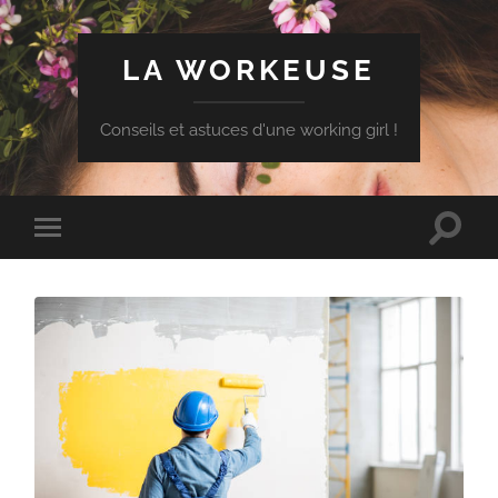
LA WORKEUSE
Conseils et astuces d'une working girl !
Toggle
Toggle
search
mobile
field
menu