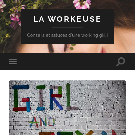
LA WORKEUSE
Conseils et astuces d'une working girl !
Toggle
Toggle
search
mobile
field
menu