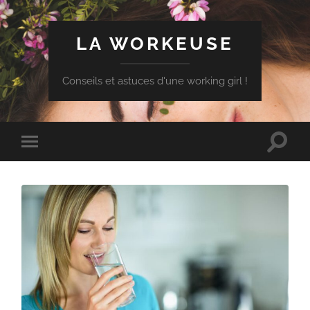
LA WORKEUSE
Conseils et astuces d'une working girl !
Toggle
Toggle
search
mobile
field
menu