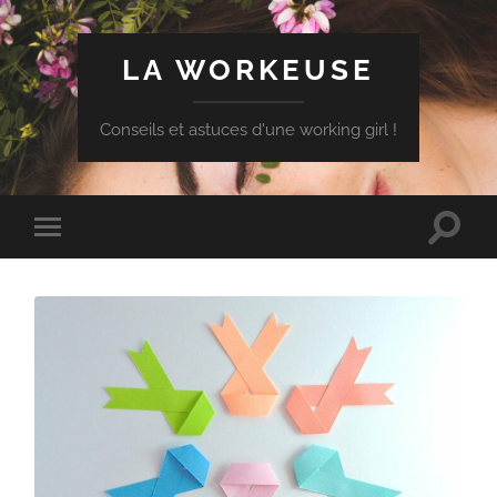
LA WORKEUSE
Conseils et astuces d'une working girl !
Toggle
Toggle
search
mobile
field
menu