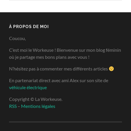
À PROPOS DE MOI
Coucou,
C’est moi le Workeuse ! Bienvenue sur mon blog féminin
où je partage mes bons plans avec vous !
N’hésitez pas à commenter mes différents articles
En partenariat direct avec ami Alex sur son site de
véhicule électrique
Copyright © La Workeuse.
RSS
–
Mentions légales